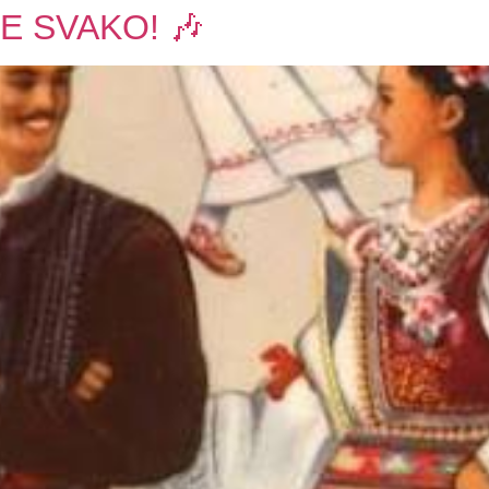
ŽE SVAKO! 🎶