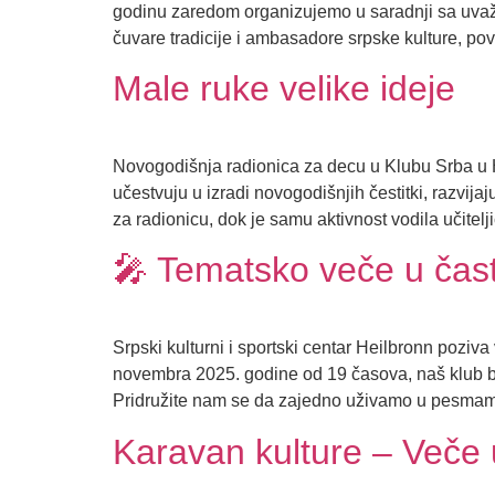
godinu zaredom organizujemo u saradnji sa uvaže
čuvare tradicije i ambasadore srpske kulture, p
Male ruke velike ideje
Novogodišnja radionica za decu u Klubu Srba u Ha
učestvuju u izradi novogodišnjih čestitki, razvij
za radionicu, dok je samu aktivnost vodila učitelj
🎤 Tematsko veče u čast
Srpski kulturni i sportski centar Heilbronn poz
novembra 2025. godine od 19 časova, naš klub b
Pridružite nam se da zajedno uživamo u pesmama
Karavan kulture – Veče 