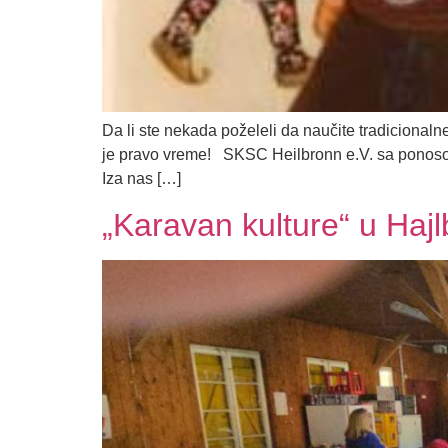
​Da li ste nekada poželeli da naučite tradicionaln
je pravo vreme! ​SKSC Heilbronn e.V. sa ponosom 
Iza nas […]
„Karavan kulture“ u Hajl