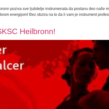
bronn poziva sve ljubitelje instrumenata da postanu deo naše m
obrom energijom! Bez obzira na to da li vam je instrument profesi
 SKSC Heilbronn!