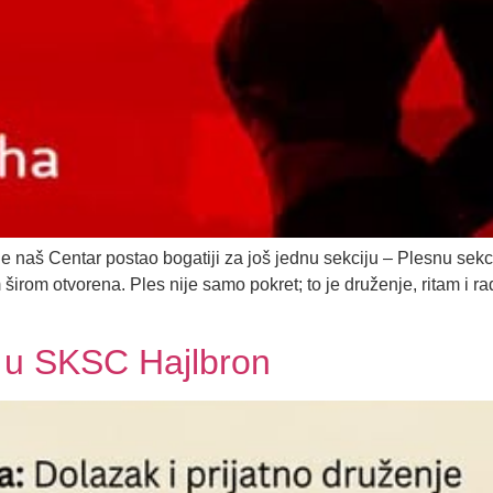
aš Centar postao bogatiji za još jednu sekciju – Plesnu sekciju
irom otvorena. Ples nije samo pokret; to je druženje, ritam i ra
 u SKSC Hajlbron