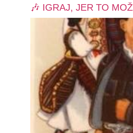
​🎶 IGRAJ, JER TO MO