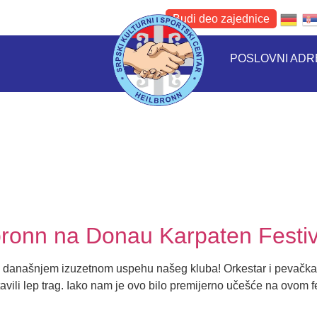
Budi deo zajednice
POSLOVNI AD
bronn na Donau Karpaten Festiv
o današnjem izuzetnom uspehu našeg kluba! Orkestar i pevačka 
ili lep trag. ​Iako nam je ovo bilo premijerno učešće na ovom fe