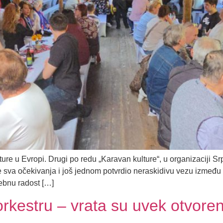
ture u Evropi. Drugi po redu „Karavan kulture“, u organizaciji 
sva očekivanja i još jednom potvrdio neraskidivu vezu između mati
ebnu radost […]
orkestru – vrata su uvek otvore