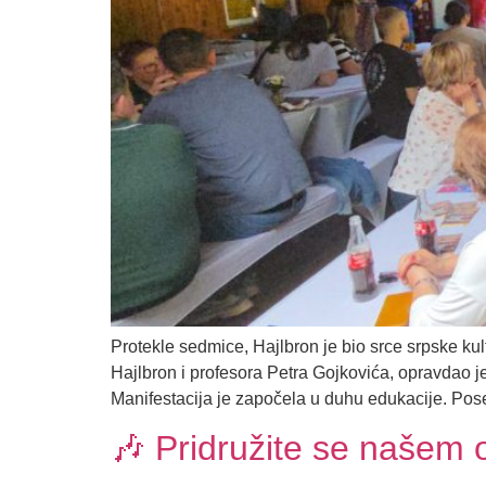
Protekle sedmice, Hajlbron je bio srce srpske kul
Hajlbron i profesora Petra Gojkovića, opravdao je 
Manifestacija je započela u duhu edukacije. Pos
🎶 Pridružite se našem 