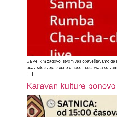
Sa velikim zadovoljstvom vas obaveštavamo da je n
usavršite svoje plesno umeće, naša vrata su vam š
[…]
Karavan kulture ponovo