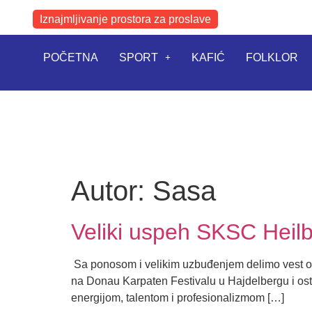
Iznajmljivanje prostora za proslave
POČETNA
SPORT
KAFIĆ
FOLKLOR
Autor:
Sasa
​Veliki uspeh SKSC Heil
​ Sa ponosom i velikim uzbuđenjem delimo vest 
na Donau Karpaten Festivalu u Hajdelbergu i ostav
energijom, talentom i profesionalizmom […]