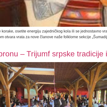
e korake, osetite energiju zajedničkog kola ili se jednostavno v
otvara vrata za nove članove naše folklorne sekcije „Šumadija„!
bronu – Trijumf srpske tradicije 