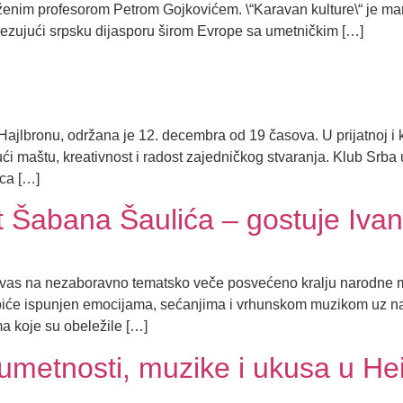
nim profesorom Petrom Gojkovićem. \“Karavan kulture\“ je man
ovezujući srpsku dijasporu širom Evrope sa umetničkim […]
jlbronu, održana je 12. decembra od 19 časova. U prijatnoj i kre
ajući maštu, kreativnost i radost zajedničkog stvaranja. Klub Srb
ica […]
 Šabana Šaulića – gostuje Ivan
iva vas na nezaboravno tematsko veče posvećeno kralju narodne
iće ispunjen emocijama, sećanjima i vrhunskom muzikom uz na
 koje su obeležile […]
umetnosti, muzike i ukusa u He