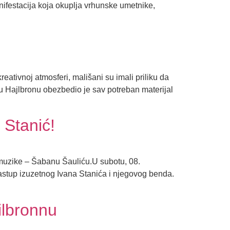
ifestacija koja okuplja vrhunske umetnike,
ativnoj atmosferi, mališani su imali priliku da
a u Hajlbronu obezbedio je sav potreban materijal
 Stanić!
 muzike – Šabanu Šauliću.U subotu, 08.
stup izuzetnog Ivana Stanića i njegovog benda.
ilbronnu