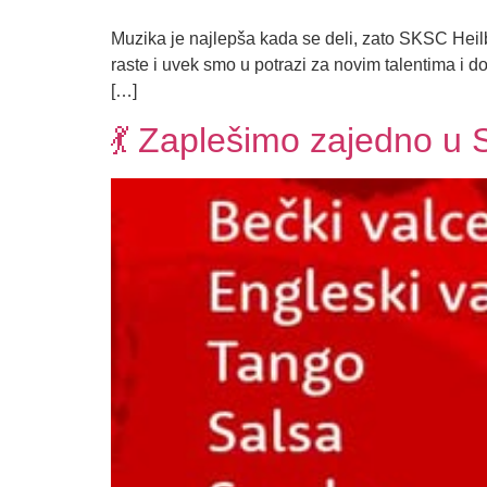
Muzika je najlepša kada se deli, zato SKSC Heil
raste i uvek smo u potrazi za novim talentima i d
[…]
💃 Zaplešimo zajedno u