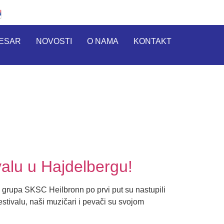
RESAR
NOVOSTI
O NAMA
KONTAKT
alu u Hajdelbergu!
grupa SKSC Heilbronn po prvi put su nastupili
stivalu, naši muzičari i pevači su svojom