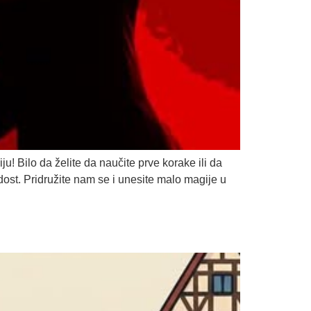
! Bilo da želite da naučite prve korake ili da
dost. Pridružite nam se i unesite malo magije u