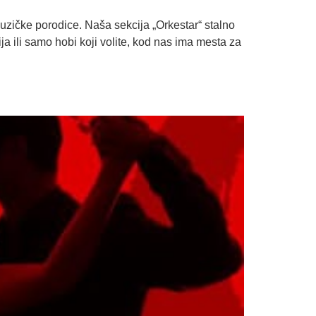
uzičke porodice. Naša sekcija „Orkestar“ stalno
ja ili samo hobi koji volite, kod nas ima mesta za